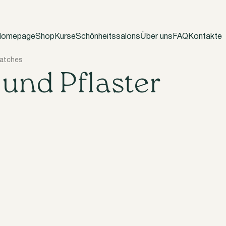
omepage
Shop
Kurse
Schönheitssalons
Über uns
FAQ
Kontakte
atches
und Pflaster