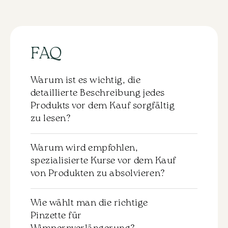
Wimpernlaminierung
№2
"Volumen",
5ml
Menge
FAQ
Warum ist es wichtig, die
detaillierte Beschreibung jedes
Produkts vor dem Kauf sorgfältig
zu lesen?
Zu jedem Produkt gibt es eine detaillierte
Warum wird empfohlen,
Beschreibung, die vor dem Kauf
spezialisierte Kurse vor dem Kauf
sorgfältig durchgelesen werden sollte.
von Produkten zu absolvieren?
Dies hilft Ihnen, die Eigenschaften und die
Anwendung des ausgewählten Materials
Es wird nicht empfohlen, Produkte ohne
zu verstehen. Wir empfehlen dringend,
Wie wählt man die richtige
das entsprechende Training zu kaufen.
sich mit dieser Information vertraut zu
Pinzette für
Für eine effektive und sichere Anwendung
machen, um genau das Produkt