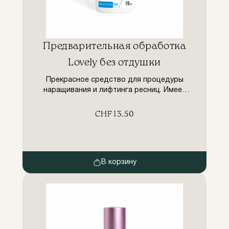
Предварительная обработка
Lovely без отдушки
Прекрасное средство для процедуры
наращивания и лифтинга ресниц. Имеет
специальную формулу, которая защищает
ваши глаза от загрязнений и
CHF
13.50
поддерживает естественные ресницы и
наращенные в отличном
состоянии.Чистые наращённые ресницы
способствуют более долгому ношению
полуперманентных ресниц.Содержите
В корзину
ресницы в чистоте — это снижает риск
зуда век, инфекций и других
раздражений.Срок годности: 2 года с
даты производства.Срок после открытия:
[…]