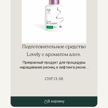
Подготовительное средство
Lovely с ароматом алоэ.
Прекрасный продукт для процедуры
наращивания ресниц и лифтинга ресниц.
Его специальная формула защищает ваши
глаза от загрязнений и поддерживает
CHF
13.50
натуральные ресницы и наращенные в
отличном состоянии. Чистые наращенные
ресницы продлевают срок носки ваших
полуперманентных ресниц. Сохраняя их в
чистоте, вы также снижаете риск
В корзину
появления зуда век, инфекций и многих