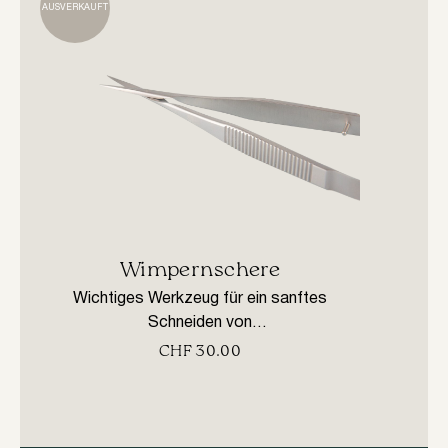
AUSVERKAUFT
Wimpernschere
Wichtiges Werkzeug für ein sanftes
W
Schneiden von
Di
Wimpernverlängerungsmaterialien. Dieses
CHF
30.00
gr
speziell entwickelte Werkzeug bietet
verte
einen präzisen Schnitt. Hergestellt aus
Die 
rostfreiem Stahl.