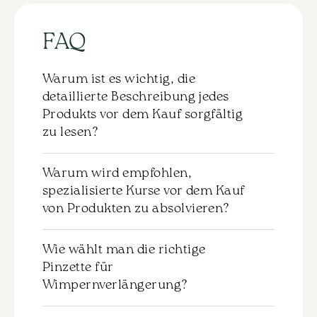
FAQ
Warum ist es wichtig, die
detaillierte Beschreibung jedes
Produkts vor dem Kauf sorgfältig
zu lesen?
Zu jedem Produkt gibt es eine detaillierte
Warum wird empfohlen,
Beschreibung, die vor dem Kauf
spezialisierte Kurse vor dem Kauf
sorgfältig durchgelesen werden sollte.
von Produkten zu absolvieren?
Dies hilft Ihnen, die Eigenschaften und die
Anwendung des ausgewählten Materials
Es wird nicht empfohlen, Produkte ohne
zu verstehen. Wir empfehlen dringend,
Wie wählt man die richtige
das entsprechende Training zu kaufen.
sich mit dieser Information vertraut zu
Pinzette für
Für eine effektive und sichere Anwendung
machen, um genau das Produkt
Wimpernverlängerung?
der Materialien ist es wichtig,
auszuwählen, das Ihren Anforderungen
grundlegende Kenntnisse und Fähigkeiten
und Ihrem Kenntnisstand entspricht.
Gerade Pinzette: