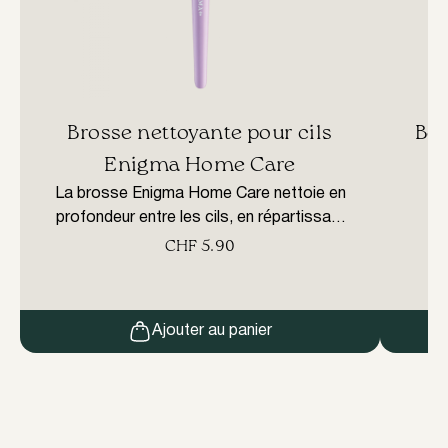
Brosse nettoyante pour cils
Béc
Enigma Home Care
La brosse Enigma Home Care nettoie en
Béc
profondeur entre les cils, en répartissant
uniformément le nettoyant. La forme
CHF
5.90
plate et arrondie de la brosse permet une
pénétration facile entre les cils, même
dans les coins internes et externes des
Ajouter au panier
yeux. Grâce à ses longs poils et à son
rembourrage ferme, il élimine facilement la
saleté. […]