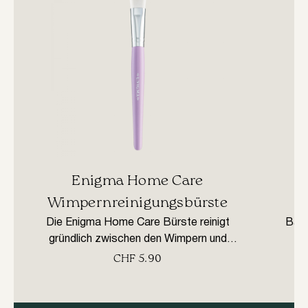
• Für empfindliche Kunden empfehlen wir
hypoallergene Formeln ohne starken
Geruch.
Enigma Home Care
Wimpernreinigungsbürste
Die Enigma Home Care Bürste reinigt
Baby
gründlich zwischen den Wimpern und
verteilt das Reinigungsmittel gleichmäßig.
A
CHF
5.90
Die flache, abgerundete Form der Bürste
ermöglicht ein leichtes Eindringen
W
zwischen die Wimpern, auch in den inneren
Kege