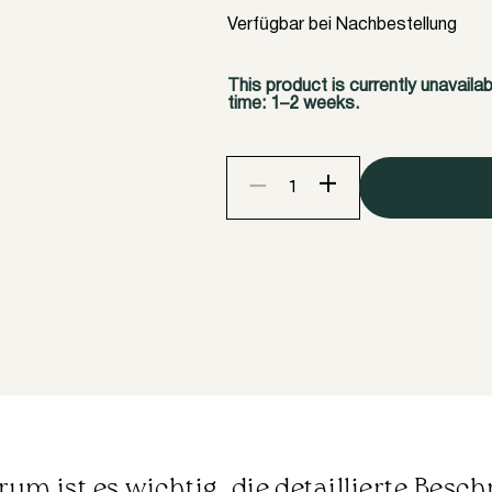
Verfügbar bei Nachbestellung
This product is currently unavaila
time: 1–2 weeks.
+
−
InLei
"SILVER"-
graue
Wimpern-
und
Augenbrauenfarbe
mit
Arganöl
Menge
um ist es wichtig, die detaillierte Besc