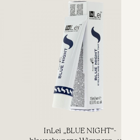
InLei „BLUE NIGHT“-