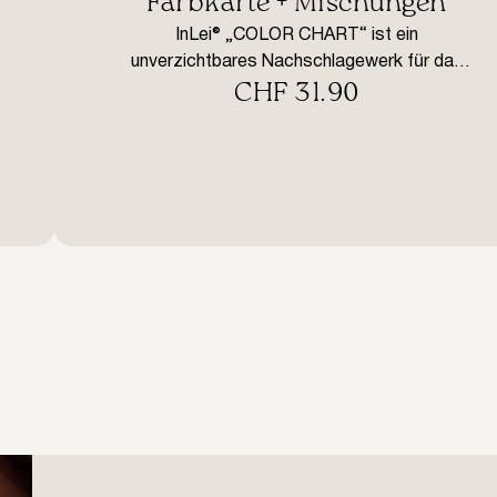
Farbkarte + Mischungen
InLei® „COLOR CHART“ ist ein
unverzichtbares Nachschlagewerk für das
CHF
31.90
Färben von Wimpern und Augenbrauen. Es
enthält farbige synthetische Locken, die jede
Farbe reflektieren, gereinigt und gemischt aus
InLei®-Farbstoffen. Das Färben mit indirekten
Farbstoffen ist ein sehr komplexer Prozess.
In der Tat ist es oft sehr schwierig, die
richtige Verwendung von Farben zu erkennen,
je nachdem, […]