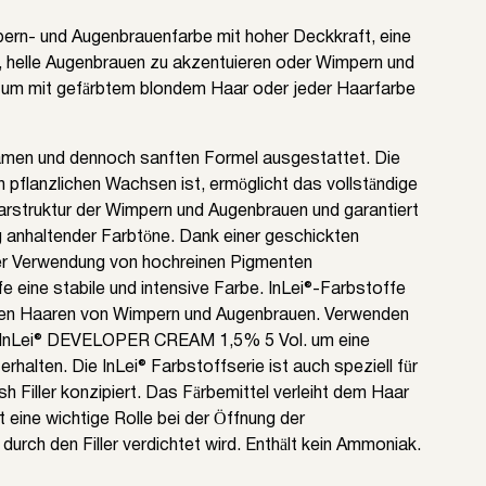
pern- und Augenbrauenfarbe mit hoher Deckkraft, eine
t, helle Augenbrauen zu akzentuieren oder Wimpern und
 um mit gefärbtem blondem Haar oder jeder Haarfarbe
ksamen und dennoch sanften Formel ausgestattet. Die
an pflanzlichen Wachsen ist, ermöglicht das vollständige
arstruktur der Wimpern und Augenbrauen und garantiert
ng anhaltender Farbtöne. Dank einer geschickten
der Verwendung von hochreinen Pigmenten
e eine stabile und intensive Farbe. InLei®-Farbstoffe
 den Haaren von Wimpern und Augenbrauen. Verwenden
 InLei® DEVELOPER CREAM 1,5% 5 Vol. um eine
rhalten. Die InLei® Farbstoffserie ist auch speziell für
h Filler konzipiert. Das Färbemittel verleiht dem Haar
 eine wichtige Rolle bei der Öffnung der
urch den Filler verdichtet wird. Enthält kein Ammoniak.