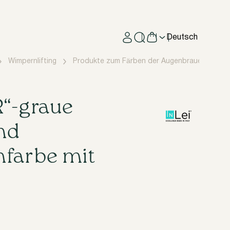
Deutsch
Wimpernlifting
Produkte zum Färben der Augenbrauen
In
R“-graue
nd
farbe mit