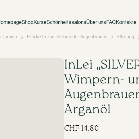
omepage
Shop
Kurse
Schönheitssalons
Über uns
FAQ
Kontakte
n formen
Produkte zum Färben der Augenbrauen
Färbung
InLei „SILVE
Wimpern- u
Augenbrauen
Arganöl
CHF
14.80