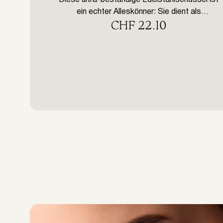
Diese ultra-beständige Edelstahlschüssel ist
ein echter Alleskönner: Sie dient als
CHF
22.10
hygienische Ablagefläche für Pinsel, Silicon
Pads und sonstiges Zubehör oder leistet bei
der Desinfektion der verschiedenen
Werkzeuge gute Dienste. Größe: 22 mm x 97
mm x 10 mm Inhalt: 1 Stück WIR
EMPFEHLEN DRINGEND, EINEN
PROFESSIONELLEN KURS ÜBER DIE
ANWENDUNG DER PRODUKTE DER IN LEI®
LINIE ZU […]