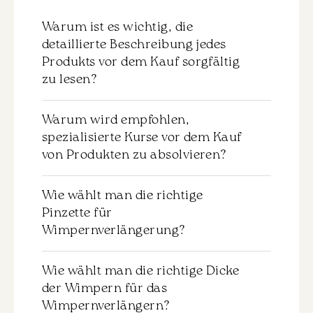
Warum ist es wichtig, die
detaillierte Beschreibung jedes
Produkts vor dem Kauf sorgfältig
zu lesen?
Zu jedem Produkt gibt es eine detaillierte
Warum wird empfohlen,
Beschreibung, die vor dem Kauf
spezialisierte Kurse vor dem Kauf
sorgfältig durchgelesen werden sollte.
von Produkten zu absolvieren?
Dies hilft Ihnen, die Eigenschaften und die
Anwendung des ausgewählten Materials
Es wird nicht empfohlen, Produkte ohne
zu verstehen. Wir empfehlen dringend,
Wie wählt man die richtige
das entsprechende Training zu kaufen.
sich mit dieser Information vertraut zu
Pinzette für
Für eine effektive und sichere Anwendung
machen, um genau das Produkt
Wimpernverlängerung?
der Materialien ist es wichtig,
auszuwählen, das Ihren Anforderungen
grundlegende Kenntnisse und Fähigkeiten
und Ihrem Kenntnisstand entspricht.
Gerade Pinzette:
in diesem Bereich zu haben. Wir
Wie wählt man die richtige Dicke
• Wird zur Isolierung der natürlichen
empfehlen dringend, spezialisierte Kurse
der Wimpern für das
Wimpern verwendet.
zu belegen, um die Produkte richtig
Wimpernverlängern?
• Geeignet für klassische