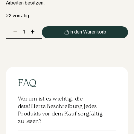
Arbeiten besitzen.
22 vorrätig
+
−
In den Warenkorb
Kamm
für
Multifunktionswerkzeug
LB
(10
Stück)
Menge
FAQ
Warum ist es wichtig, die
detaillierte Beschreibung jedes
Produkts vor dem Kauf sorgfältig
zu lesen?
Zu jedem Produkt gibt es eine detaillierte