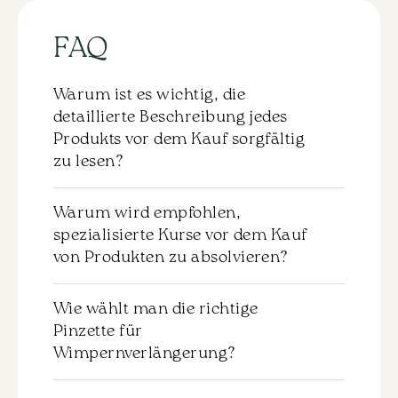
FAQ
Warum ist es wichtig, die
detaillierte Beschreibung jedes
Produkts vor dem Kauf sorgfältig
zu lesen?
Zu jedem Produkt gibt es eine detaillierte
Warum wird empfohlen,
Beschreibung, die vor dem Kauf
spezialisierte Kurse vor dem Kauf
sorgfältig durchgelesen werden sollte.
von Produkten zu absolvieren?
Dies hilft Ihnen, die Eigenschaften und die
Anwendung des ausgewählten Materials
Es wird nicht empfohlen, Produkte ohne
zu verstehen. Wir empfehlen dringend,
Wie wählt man die richtige
das entsprechende Training zu kaufen.
sich mit dieser Information vertraut zu
Pinzette für
Für eine effektive und sichere Anwendung
machen, um genau das Produkt
Wimpernverlängerung?
der Materialien ist es wichtig,
auszuwählen, das Ihren Anforderungen
grundlegende Kenntnisse und Fähigkeiten
und Ihrem Kenntnisstand entspricht.
Gerade Pinzette: