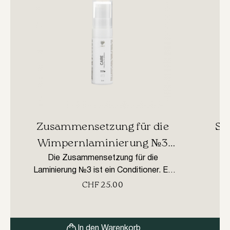
• Für empfindliche Kunden empfehlen wir
hypoallergene Formeln ohne starken
Geruch.
​Zusammensetzung für die
​S
Wimpernlaminierung №3
Die Zusammensetzung für die
„Pflege“, 5ml
Laminierung №3 ist ein Conditioner. Es
Da
nährt und befeuchtet die Wimpern. Die
CHF
25.00
regelmäßige Anwendung sorgt für einen
kumulativen Effekt. Für 15
Laminierungsvorgänge Die
In den Warenkorb