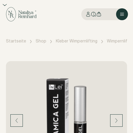
Startseite
Shop
Kleber Wimpernlifting
Wimpernliftin