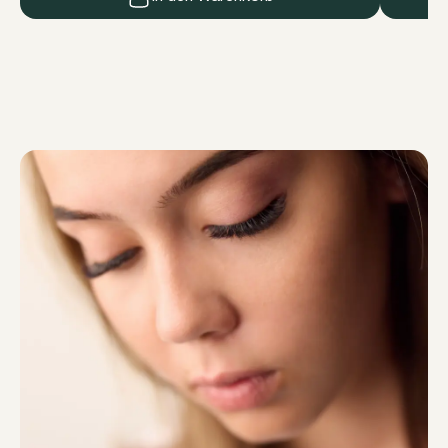
Zusammensetzung № 3 enthält viele
pflegende Komponenten: – Hydriertes
Rizinusöl (erweicht und schützt die
Wimpern) – Das Natriumsalz der
Hyaluronsäure (bindet und bewahrt die
Feuchtigkeit) – Hydrolysiertes Kollagen
[…]