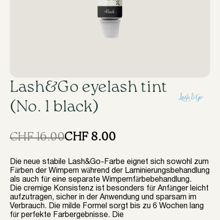
Lash&Go eyelash tint
(No. 1 black)
CHF
8.00
CHF
16.00
Ursprünglicher
Aktueller
Preis
Preis
Die neue stabile Lash&Go-Farbe eignet sich sowohl zum
Färben der Wimpern während der Laminierungsbehandlung
war:
ist:
als auch für eine separate Wimpernfärbebehandlung.
Die cremige Konsistenz ist besonders für Anfänger leicht
CHF 16.00
CHF 8.00.
aufzutragen, sicher in der Anwendung und sparsam im
Verbrauch. Die milde Formel sorgt bis zu 6 Wochen lang
für perfekte Farbergebnisse. Die