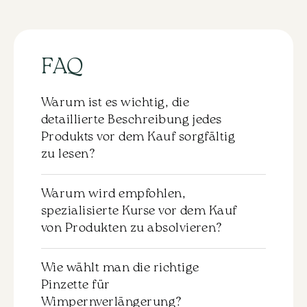
FAQ
Warum ist es wichtig, die
detaillierte Beschreibung jedes
Produkts vor dem Kauf sorgfältig
zu lesen?
Zu jedem Produkt gibt es eine detaillierte
Warum wird empfohlen,
Beschreibung, die vor dem Kauf
spezialisierte Kurse vor dem Kauf
sorgfältig durchgelesen werden sollte.
von Produkten zu absolvieren?
Dies hilft Ihnen, die Eigenschaften und die
Anwendung des ausgewählten Materials
Es wird nicht empfohlen, Produkte ohne
zu verstehen. Wir empfehlen dringend,
Wie wählt man die richtige
das entsprechende Training zu kaufen.
sich mit dieser Information vertraut zu
Pinzette für
Für eine effektive und sichere Anwendung
machen, um genau das Produkt
Wimpernverlängerung?
der Materialien ist es wichtig,