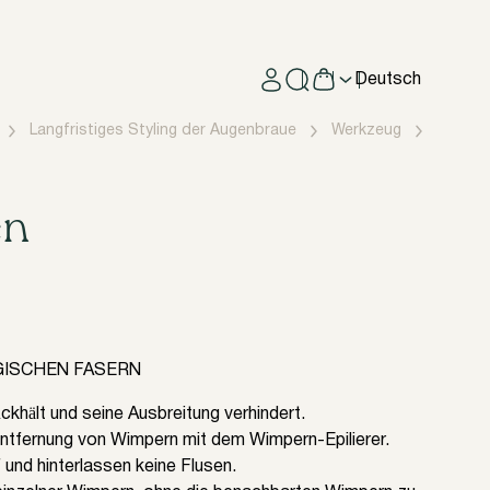
Deutsch
Langfristiges Styling der Augenbraue
Werkzeug
Verbra
en
ISCHEN FASERN
ckhält und seine Ausbreitung verhindert.
Entfernung von Wimpern mit dem Wimpern-Epilierer.
 und hinterlassen keine Flusen.