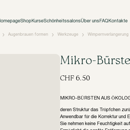
omepage
Shop
Kurse
Schönheitssalons
Über uns
FAQ
Kontakte
Augenbrauen formen
Werkzeuge
Wimpernverlängerung
​Mikro-Bürst
CHF
6.50
MIKRO-BÜRSTEN AUS ÖKOLOG
deren Struktur das Tröpfchen zurü
Anwendbar für die Korrektur und 
Sie nehmen keine Feuchtigkeit auf