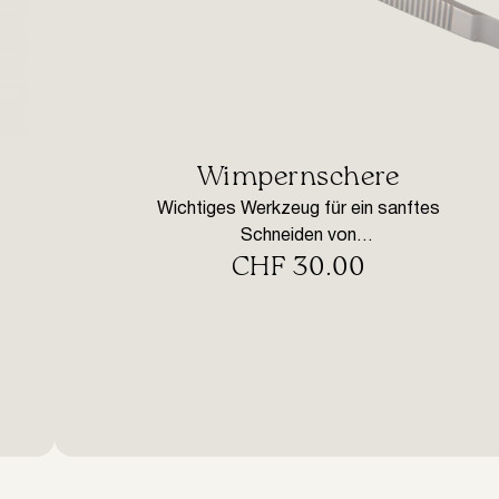
Wimpernschere
Wichtiges Werkzeug für ein sanftes
Schneiden von
CHF
30.00
Wimpernverlängerungsmaterialien. Dieses
speziell entwickelte Werkzeug bietet einen
präzisen Schnitt. Hergestellt aus rostfreiem
Stahl.