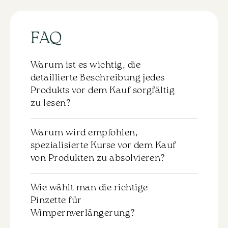
Nataliya
Reinhard-
20
Zeilen
FAQ
Mix
7-
15
Menge
Warum ist es wichtig, die
detaillierte Beschreibung jedes
Produkts vor dem Kauf sorgfältig
zu lesen?
Zu jedem Produkt gibt es eine detaillierte
Warum wird empfohlen,
Beschreibung, die vor dem Kauf
spezialisierte Kurse vor dem Kauf
sorgfältig durchgelesen werden sollte.
von Produkten zu absolvieren?
Dies hilft Ihnen, die Eigenschaften und die
Anwendung des ausgewählten Materials
Es wird nicht empfohlen, Produkte ohne
zu verstehen. Wir empfehlen dringend,
Wie wählt man die richtige
das entsprechende Training zu kaufen.
sich mit dieser Information vertraut zu
Pinzette für
Für eine effektive und sichere Anwendung
machen, um genau das Produkt
Wimpernverlängerung?
der Materialien ist es wichtig,
auszuwählen, das Ihren Anforderungen
grundlegende Kenntnisse und Fähigkeiten