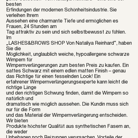
besten
CHF 24.00
Erfindungen der modernen Schönheitsindustrie. Sie
verleihen Ihrem
Aussehen eine charmante Tiefe und ermöglichen es
Frauen, 24 Stunden am
Tag attraktiv zu sein und sich selbstbewusst zu fühlen.
Im
„LASHES&BROWS SHOP Von Nataliya Reinhard“, haben
Sie die
Möglichkeit, unglaublich weiche, hypoallergene schwarze
Wimpern für
Wimpernverlängerungen zum besten Preis zu kaufen. Ein
sattes Schwarz mit einem edlen matten Finish – genau
das Richtige für einen fesselnden Look! Ein
erfahrener Wimpernverlängerungsexperte kann leicht die
richtige Länge
und den richtigen Schwung finden, damit die Wimpern so
natürlich und
dramatisch wie möglich aussehen. Die Kundin muss sich
nur für die Form
und das Material der Wimpernverlängerung entscheiden.
Wir bieten
Produkte höchster Qualität aus synthetischen Fasern an,
die weder
Unbehagen noch Reizungen verursachen. Vorteile der