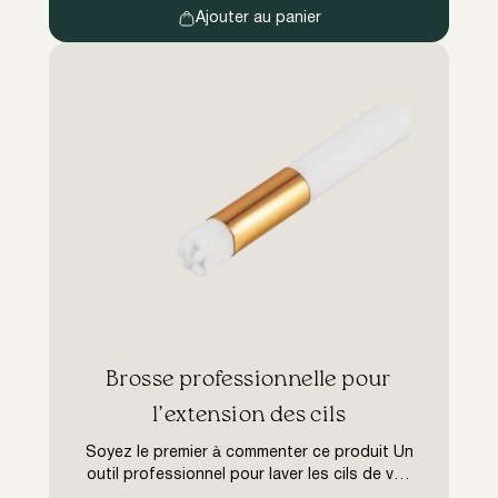
saleté. […]
Ajouter au panier
​Brosse professionnelle pour
l’extension des cils
Soyez le premier à commenter ce produit Un
outil professionnel pour laver les cils de vos
clientes avec le plus grand soin et la plus