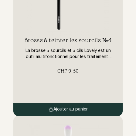
Brosse à teinter les sourcils №4
La brosse à sourcils et à cils Lovely est un
outil multifonctionnel pour les traitements
professionnels de coloration des sourcils et
des cils. Le pinceau biseauté en fibres
CHF
9.50
synthétiques spéciales estompe
parfaitement les poils des sourcils et des
cils. La brosse à vis permet de répartir
uniformément la peinture sur les poils et de
brosser […]
Ajouter au panier