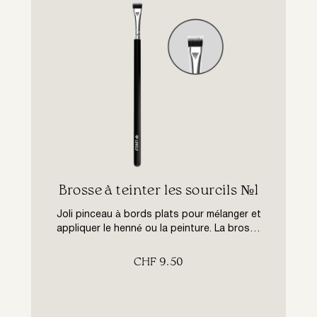
Brosse à teinter les sourcils №1
Joli pinceau à bords plats pour mélanger et
appliquer le henné ou la peinture. La brosse
à poils synthétiques rigides de haute qualité
a un rembourrage serré, ne peluche pas,
CHF
9.50
conserve sa forme, n’absorbe pas la
teinture, économise le matériau.