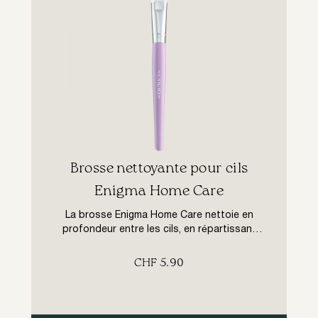
Brosse nettoyante pour cils
Enigma Home Care
La brosse Enigma Home Care nettoie en
profondeur entre les cils, en répartissant
uniformément le nettoyant. La forme plate et
arrondie de la brosse permet une
CHF
5.90
pénétration facile entre les cils, même dans
les coins internes et externes des yeux.
Grâce à ses longs poils et à son
rembourrage ferme, il élimine facilement la