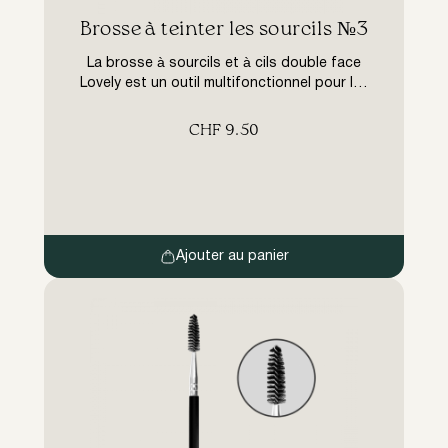
Brosse à teinter les sourcils №3
La brosse à sourcils et à cils double face
Lovely est un outil multifonctionnel pour les
traitements professionnels de coloration
des sourcils et des cils. Le pinceau biseauté
CHF
9.50
en fibres synthétiques spéciales estompe
parfaitement les poils des sourcils et des
cils. La brosse à vis permet de répartir
uniformément la peinture sur les poils et […]
Ajouter au panier