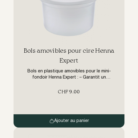
Bols amovibles pour cire Henna
Expert
Bols en plastique amovibles pour le mini-
fondoir Henna Expert : – Garantit un
traitement parfaitement propre ; – Les parois
du bol ne chauffent pas : facile à retirer ; –
CHF
9.00
Possibilité d’utiliser plusieurs bols avec des
matériaux différents tout en travaillant sur
un seul fondoir à cire. . Comprend 5 pièces
Ajouter au panier