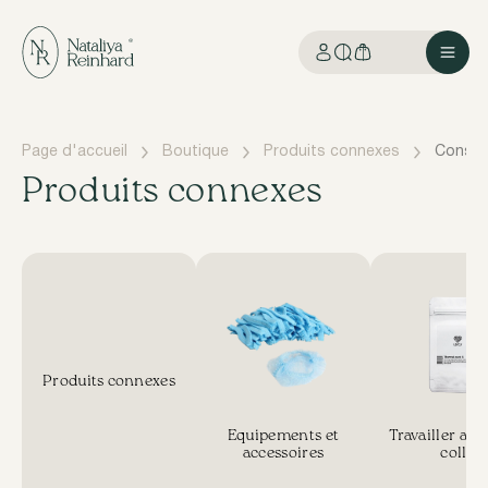
Page d'accueil
Boutique
Produits connexes
Conso
Produits connexes
Produits connexes
Equipements et
Travailler avec
accessoires
colle