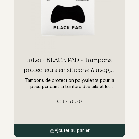
InLei « BLACK PAD » Tampons
protecteurs en silicone à usages
multiples
Tampons de protection polyvalents pour la
peau pendant la teinture des cils et le
traitement Lash Filler. Comment l’utiliser :
Nettoyez le contour des yeux avec la
CHF
30.70
Mousse InLei®, rincez et séchez
soigneusement la peau. Placez InLei® Black
PAD sur la peau sous l’œil et traitez. Une fois
retirés, lavez les Black PADs à l’eau […]
Ajouter au panier