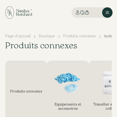
Page d'accueil
Boutique
Produits connexes
Isoleme
Produits connexes
Produits connexes
Equipements et
Travailler avec
accessoires
colle