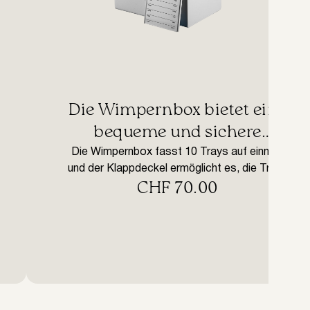
​Die Wimpernbox bietet eine
bequeme und sichere
Aufbewahrung für Ihre
Die Wimpernbox fasst 10 Trays auf einmal,
und der Klappdeckel ermöglicht es, die Trays
Wimperntrays
CHF
70.00
vor Umwelteinflüssen zu schützen. Das
Produkt ist für 10 Wimpernkränze ausgelegt.