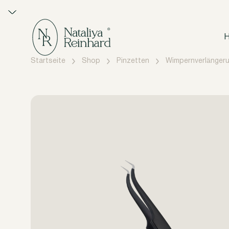
H
Startseite
Shop
Pinzetten
Wimpernverlänger