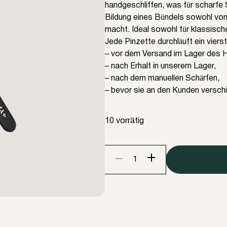
handgeschliffen, was für scharfe
Bildung eines Bündels sowohl vom
macht. Ideal sowohl für klassisch
Jede Pinzette durchläuft ein vier
– vor dem Versand im Lager des H
– nach Erhalt in unserem Lager,
– nach dem manuellen Schärfen,
– bevor sie an den Kunden versch
10 vorrätig
+
−
ENIGMA
Extra-
Sharp
Mini-
L
gebogen
90°
Pinzette