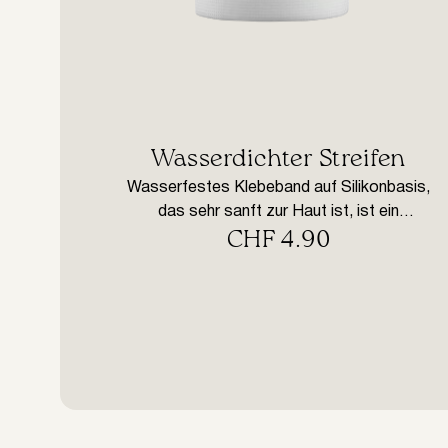
​Wasserdichter Streifen
Wasserfestes Klebeband auf Silikonbasis,
das sehr sanft zur Haut ist, ist ein
CHF
4.90
unverzichtbares Material zum Schutz des
Augenlids und zur Fixierung der unteren
Wimpern, so dass der Künstler die Prozedur
leicht und mit minimalem Unbehagen für die
Kundin durchführen kann. Dieses Klebeband
wird auch häufig zur Fixierung der Augenlider
verwendet, wenn der Kunde empfindlich auf
[…]