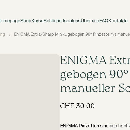
omepage
Shop
Kurse
Schönheitssalons
Über uns
FAQ
Kontakte
ung
ENIGMA Extra-Sharp Mini-L gebogen 90° Pinzette mit manue
ENIGMA Extr
gebogen 90° 
manueller S
CHF
30.00
ENIGMA Pinzetten sind aus hochwe