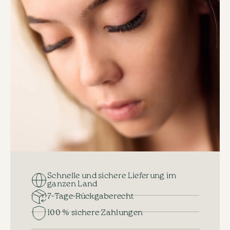
gewählt
werden
Schnelle und sichere Lieferung im
ganzen Land
7-Tage-Rückgaberecht
100 % sichere Zahlungen