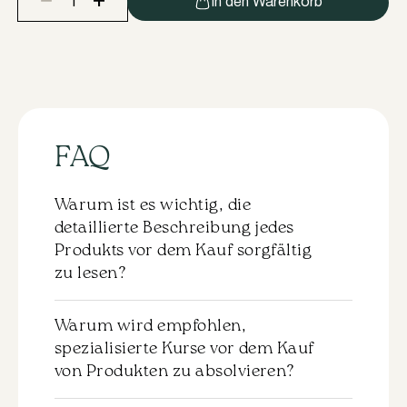
+
−
In den Warenkorb
In
Lei®
Reinigungsschaum
AVENA
Menge
FAQ
Warum ist es wichtig, die
detaillierte Beschreibung jedes
Produkts vor dem Kauf sorgfältig
zu lesen?
Zu jedem Produkt gibt es eine detaillierte
Warum wird empfohlen,
Beschreibung, die vor dem Kauf
spezialisierte Kurse vor dem Kauf
sorgfältig durchgelesen werden sollte.
von Produkten zu absolvieren?
Dies hilft Ihnen, die Eigenschaften und die
Anwendung des ausgewählten Materials