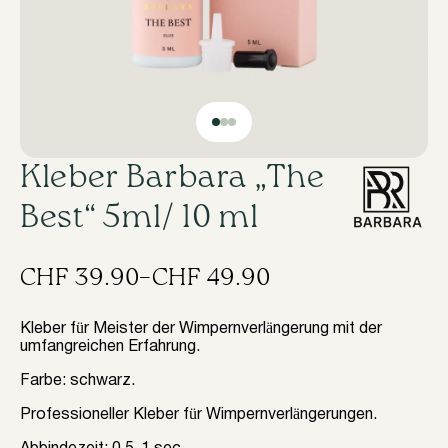
Kleber Barbara „The
Best“ 5ml/ 10 ml
CHF
39.90
–
CHF
49.90
Preisspanne:
CHF 39.90
Kleber für Meister der Wimpernverlängerung mit der
umfangreichen Erfahrung.
bis
Farbe: schwarz.
CHF 49.90
Professioneller Kleber für Wimpernverlängerungen.