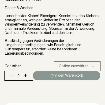
Abbindezeit: 0,5-1 sec.
Dauer: 8 Wochen.
Unser bester Kleber! Flüssigere Konsistenz des Klebers,
ermöglicht es, weniger Kleber im Prozess der
Wimpernverlängerung zu verwenden. Minimaler Geruch
und minimale Verdunstung. Sparsam in der Anwendung.
Nach dem Trocknen flexibel und dehnbar.
Beständig gegen Veränderungen der
Umgebungsbedingungen, wie Feuchtigkeit und
Lufttemperatur, erfordert keine besonderen
Lagerungsbedingungen.
Container
+
−
In den Warenkorb
Kleber
Barbara
"The
Best"
5ml/
10
ml
Menge