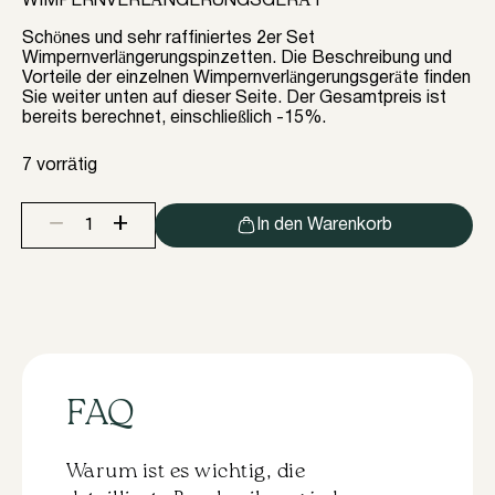
WIMPERNVERLÄNGERUNGSGERÄT
Schönes und sehr raffiniertes 2er Set
Wimpernverlängerungspinzetten. Die Beschreibung und
Vorteile der einzelnen Wimpernverlängerungsgeräte finden
Sie weiter unten auf dieser Seite. Der Gesamtpreis ist
bereits berechnet, einschließlich -15%.
7 vorrätig
+
−
In den Warenkorb
Wimpernverlängerungspinzetten-
Set
"
Mega
Z
Gold
"
+
"
FAQ
IQ
Gold
"
Von
Warum ist es wichtig, die
Nataliya